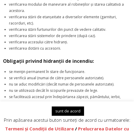
verificarea modului de manevrare al robineților și starea calitativă a
acestora.
verificarea stării de etanșeitate a diverselor elemente (garnituri,
racorduri, etc).
verificarea stării furtunurilor din punct de vedere calitativ.
verificarea stării sistemelor de prindere (după caz).
verificarea accesului către hidranți.
verificarea dotării cu accesorii.
Obligații privind hidranții de incendiu:
se menţin permanent în stare de funcţionare.
se verifică anual (numai de către persoanele autorizate).
nu se aduc modificări (decât numai de persoanele autorizate).
nu se utilizează decât în scopurile prevazute de lege.
se facilitează accesul prin îndepărtarea zăpezii, pământului, ierbii,
s.a.m.d.
sunt de acord
Prin apăsarea acestui buton sunteți de acord cu urmatoarele:
Termeni și Condiții de Utilizare
/
Prelucrarea Datelor cu
Theme by
Think Up Themes Ltd
. Powered by
WordPress
.