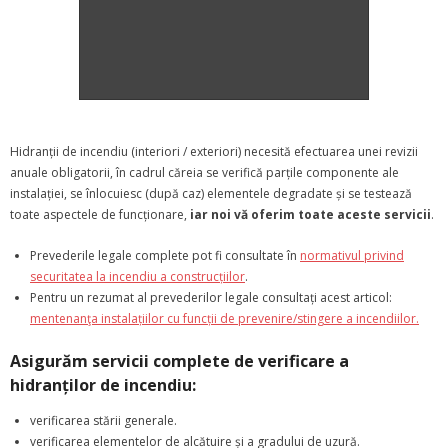
Hidranții de incendiu (interiori / exteriori) necesită efectuarea unei revizii
anuale obligatorii, în cadrul căreia se verifică parțile componente ale
instalației, se înlocuiesc (după caz) elementele degradate și se testează
toate aspectele de funcționare,
iar noi vă oferim toate aceste servicii
.
Prevederile legale complete pot fi consultate în
normativul privind
securitatea la incendiu a construcțiilor
.
Pentru un rezumat al prevederilor legale consultați acest articol:
mentenanţa instalațiilor cu funcții de prevenire/stingere a incendiilor.
Asigurăm servicii complete de verificare a
hidranților de incendiu:
verificarea stării generale.
verificarea elementelor de alcătuire și a gradului de uzură.