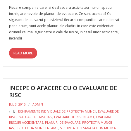
Fiecare companie care isi desfasoara activitatea intr-un spatiu
inchis, are nevoie de planuri de evacuare. Ce sunt acestea? Cu
siguranta le-ati vazut pe avizierul fiecarei companii in care ati intrat
pana acum; sunt acele planuri ale cladirii in care este evidentiat
drumul cel mai sigur catre o cale de iesire, in cazul unor accidente,
incendii
READ MORE
INCEPE O AFACERE CU O EVALUARE DE
RISC
JUL 3, 2015
ADMIN
ECHIPAMENTE INDIVIDUALE DE PROTECTIA MUNCII
,
EVALUARE DE
RISC
,
EVALUARE DE RISC IASI
,
EVALUARE DE RISC NEAMT
,
EVALUARI
RISCURI ACCIDENTARE
,
PLANURI DE EVACUARE
,
PROTECTIA MUNCII
IASI
,
PROTECTIA MUNCII NEAMT
,
SECURITATE SI SANATATE IN MUNCA