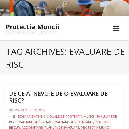
Skip
to
content
Protectia Muncii
SSM PSI SU EVALUARI DE RISC
Acasă
TAG ARCHIVES: EVALUARE DE
Servicii SSM
RISC
Servicii de Evaluarea Riscurilor
Echipamente pentru protecția muncii
DE CE AI NEVOIE DE O EVALUARE DE
PSI & SU
RISC?
- Organizarea apararii impotriva incendiilor
SEP 25, 2015
ADMIN
ECHIPAMENTE INDIVIDUALE DE PROTECTIA MUNCII
,
EVALUARE DE
- Planuri de evacuare si de interventii
RISC
,
EVALUARE DE RISC IASI
,
EVALUARE DE RISC NEAMT
,
EVALUARI
RISCURI ACCIDENTARE
,
PLANURI DE EVACUARE
,
PROTECTIA MUNCII