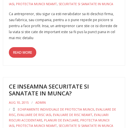
Servicii PSI
IASI
,
PROTECTIA MUNCII NEAMT
,
SECURITATE SI SANATATE IN MUNCA
Ca antreprenor, stiu sigur ca esti nerabdator sa iti deschizi firma,
- Verificare și Reîncărcare Stingatoare
sau fabrica, sau compania, pentru a o pune repede pe piciore si
pentru a face profit. Insa, un antreprenor care stie ce isi doreste de
- Verificare Hidranți de Incendiu
la viata si stie cate de important este sa fii pus la punct pana in cel
mai mic detaliu
Contact
READ MORE
CE INSEAMNA SECURITATE SI
SANATATE IN MUNCA?
AUG 10, 2015
ADMIN
ECHIPAMENTE INDIVIDUALE DE PROTECTIA MUNCII
,
EVALUARE DE
RISC
,
EVALUARE DE RISC IASI
,
EVALUARE DE RISC NEAMT
,
EVALUARI
RISCURI ACCIDENTARE
,
PLANURI DE EVACUARE
,
PROTECTIA MUNCII
IASI
,
PROTECTIA MUNCII NEAMT
,
SECURITATE SI SANATATE IN MUNCA